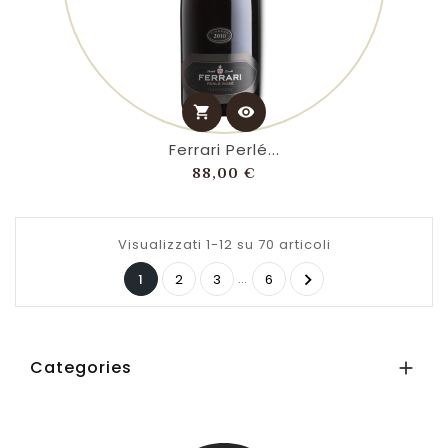
shopping_cart
visibility
Ferrari Perlé...
Prezzo
88,00 €
Visualizzati 1-12 su 70 articoli
…

1
2
3
6
Categories
