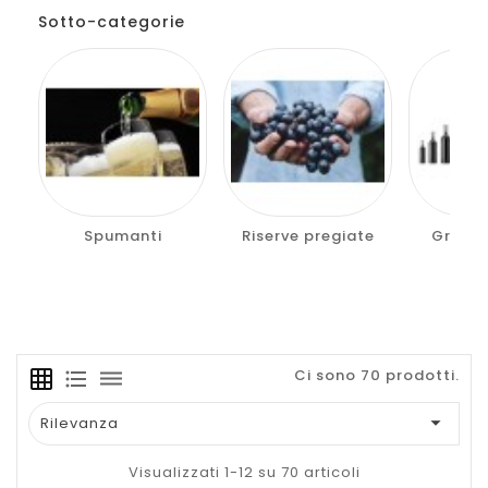
Sotto-categorie
Spumanti
Riserve pregiate
Grandi
Ci sono 70 prodotti.
grid_on
format_list_bulleted
dehaze

Rilevanza
Visualizzati 1-12 su 70 articoli