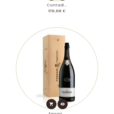
Contadi...
Prezzo
170,00 €
shopping_cart
visibility
Ferrari...