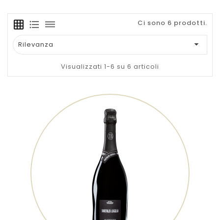
Ci sono 6 prodotti.
grid_on
format_list_bulleted
dehaze

Rilevanza
Visualizzati 1-6 su 6 articoli