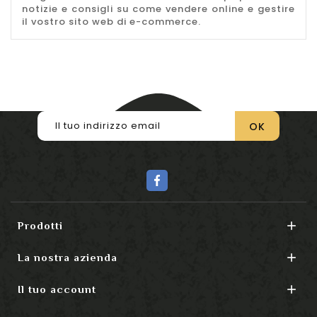
notizie e consigli su come vendere online e gestire
il vostro sito web di e-commerce.

Prodotti

La nostra azienda

Il tuo account