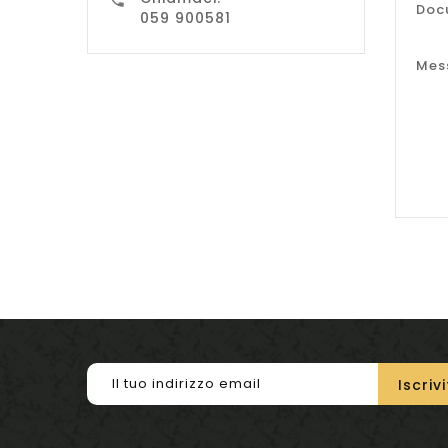

Doc
059 900581
Mes