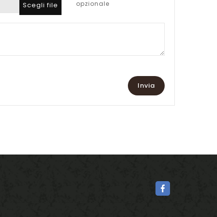
opzionale
Scegli file