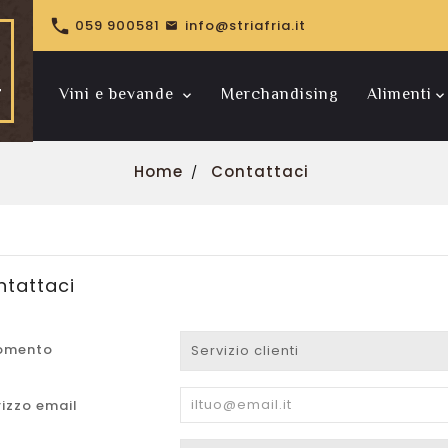

059 900581
info@striafria.it
Vini e bevande
Merchandising
Alimenti
Riserve pregiate
Bollinger Spécial Cuvée
Home
Contattaci
tattaci
omento
rizzo email