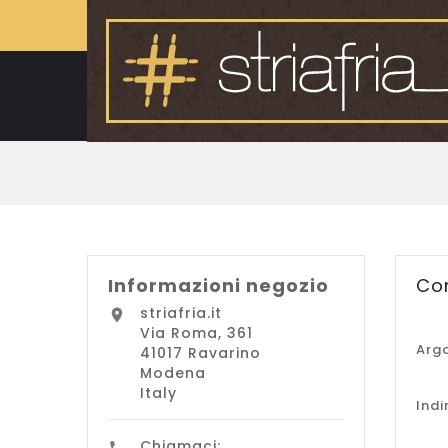
Informazioni negozio
Con
striafria.it

Via Roma, 361
Arg
41017 Ravarino
Modena
Italy
Indi
Chiamaci: