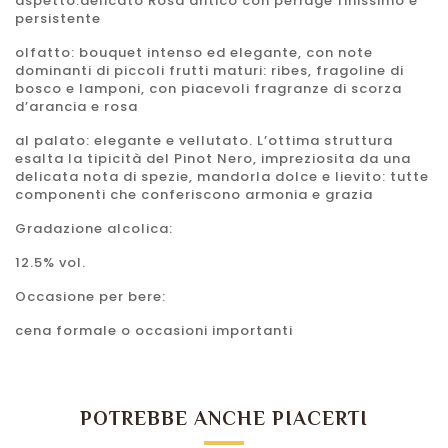
aspetto:delicato Rosa antico con perlage finissimo e
persistente
olfatto: bouquet intenso ed elegante, con note
dominanti di piccoli frutti maturi: ribes, fragoline di
bosco e lamponi, con piacevoli fragranze di scorza
d’arancia e rosa
al palato: elegante e vellutato. L’ottima struttura
esalta la tipicità del Pinot Nero, impreziosita da una
delicata nota di spezie, mandorla dolce e lievito: tutte
componenti che conferiscono armonia e grazia
Gradazione
alcolica
:
12.5% vol.
Occasione per bere:
cena formale o occasioni importanti
POTREBBE ANCHE PIACERTI