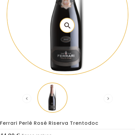
search


Ferrari Perlé Rosé Riserva Trentodoc