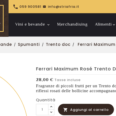

059 900581
info@striafria.it
Vini e bevande
Merchandising
Alimenti
Riserve pregiate
Bollinger Spécial Cuvée
evande
Spumanti
Trento doc
Ferrari Maximum
Ferrari Maximum Rosé Trento 
28,00 €
Tasse incluse
Fragranze di piccoli frutti per un Trento d
riflessi rosati delle bollicine accompagnan
Quantità
Aggiungi al carrello
