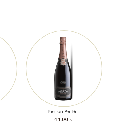
shopping_cart
visibility
Ferrari Perlé...
zo
Prezzo
44,00 €