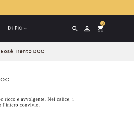
0
Di Più
Giulio Ferrari Riserva
Santi Amarone Della
 Rosé Trento DOC
DOC
oc ricco e avvolgente. Nel calice, i
o l'intero convivio.