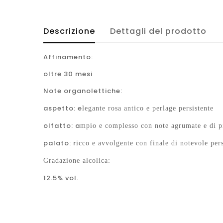
Descrizione
Dettagli del prodotto
Affinamento:
oltre 30 mesi
Note organolettiche:
aspetto: e
legante rosa antico e perlage persistente
olfatto: a
mpio e complesso con note agrumate e di pic
palato: r
icco e avvolgente con finale di notevole pers
Gradazione alcolica:
12.5% vol.