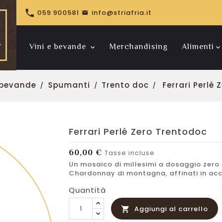

059 900581
info@striafria.it
Vini e bevande
Merchandising
Alimenti
Riserve pregiate
Bollinger Spécial Cuvée
e bevande
Spumanti
Trento doc
Ferrari Perlé
Ferrari Perlé Zero Trentodoc
60,00 €
Tasse incluse
Un mosaico di millesimi a dosaggio zero 
Chardonnay di montagna, affinati in accia
Quantità
Aggiungi al carrello
