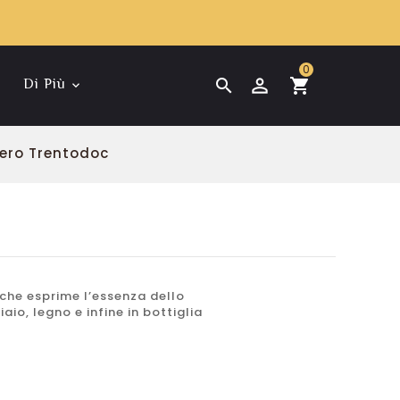
0
Di Più
Giulio Ferrari Riserva
Santi Amarone Della
 Zero Trentodoc
che esprime l’essenza dello
io, legno e infine in bottiglia