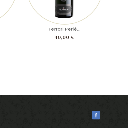
shopping_cart
visibility
Ferrari Perlé...
zo
Prezzo
40,00 €