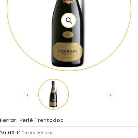
search


Ferrari Perlé Trentodoc
36,00 €
Tasse incluse