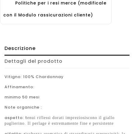
Politiche per i resi merce (modificale
con il Modulo rassicurazioni cliente)
Descrizione
Dettagli del prodotto
Vitigno:
100% Chardonnay
Affinamento:
minimo 50 mesi
Note organiche :
aspetto: t
enui riflessi dorati impreziosiscono il giallo
paglierino. Il perlage è estremamente fine e persistente
olfatto: r
icchezza aromatica di straordinaria espressività: la