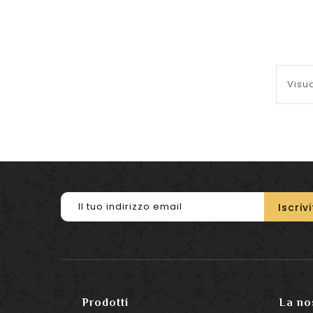
Visua
Prodotti
La no