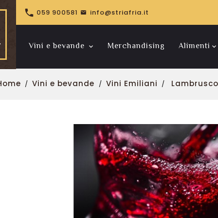

059 900581
info@striafria.it
Vini e bevande
Merchandising
Alimenti
Riserve pregiate
Bollinger Spécial Cuvée
Home
Vini e bevande
Vini Emiliani
Lambrusc