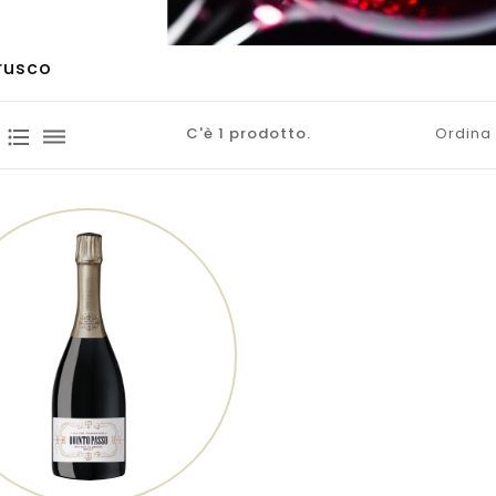
rusco
C'è 1 prodotto.
Ordina 
format_list_bulleted
dehaze
shopping_cart
visibility