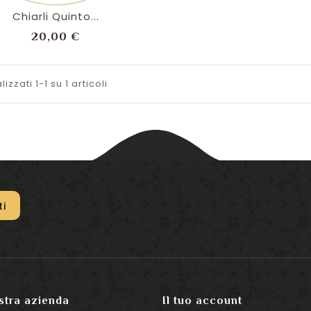
Chiarli Quinto...
Prezzo
20,00 €
lizzati 1-1 su 1 articoli
stra azienda
Il tuo account