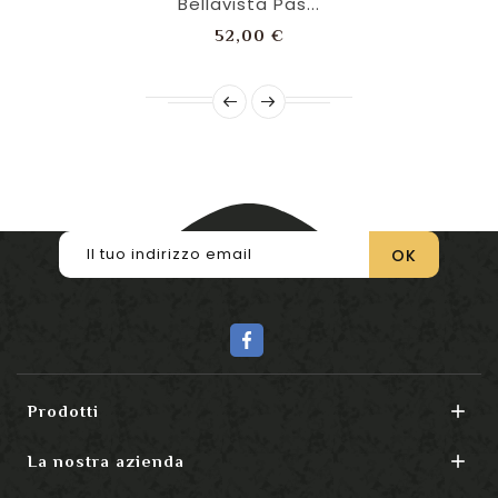
Bellavista Pas...
Prezzo
52,00 €

Prodotti

La nostra azienda