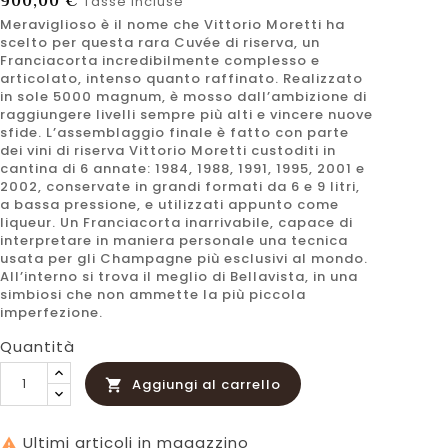
900,00 €
Tasse incluse
Meraviglioso è il nome che Vittorio Moretti ha
scelto per questa rara Cuvée di riserva, un
Franciacorta incredibilmente complesso e
articolato, intenso quanto raffinato. Realizzato
in sole 5000 magnum, è mosso dall’ambizione di
raggiungere livelli sempre più alti e vincere nuove
sfide. L’assemblaggio finale è fatto con parte
dei vini di riserva Vittorio Moretti custoditi in
cantina di 6 annate: 1984, 1988, 1991, 1995, 2001 e
2002, conservate in grandi formati da 6 e 9 litri,
a bassa pressione, e utilizzati appunto come
liqueur. Un Franciacorta inarrivabile, capace di
interpretare in maniera personale una tecnica
usata per gli Champagne più esclusivi al mondo.
All’interno si trova il meglio di Bellavista, in una
simbiosi che non ammette la più piccola
imperfezione.
Quantità
Aggiungi al carrello

Ultimi articoli in magazzino
