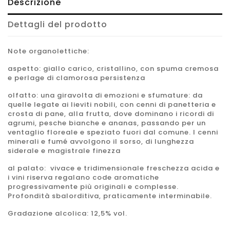
Descrizione
Dettagli del prodotto
Note organolettiche
:
aspetto: giallo carico, cristallino, con spuma cremosa
e perlage di clamorosa persistenza
olfatto: una giravolta di emozioni e sfumature: da
quelle legate ai lieviti nobili, con cenni di panetteria e
crosta di pane, alla frutta, dove dominano i ricordi di
agrumi, pesche bianche e ananas, passando per un
ventaglio floreale e speziato fuori dal comune. I cenni
minerali e fumé avvolgono il sorso, di lunghezza
siderale e magistrale finezza
al palato: vivace e tridimensionale freschezza acida e
i vini riserva regalano code aromatiche
progressivamente più originali e complesse.
Profondità sbalorditiva, praticamente interminabile.
Gradazione alcolica
: 12,5% vol.