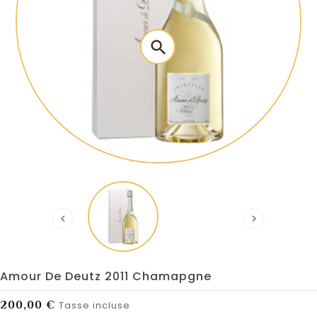
search


Amour De Deutz 2011 Chamapgne
200,00 €
Tasse incluse